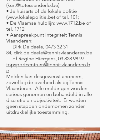
(kurt@tptessenderlo.be)
• Je huisarts of de lokale politie
(www.lokalepolitie.be) of tel. 101;
• De Vlaamse hulplijn: www.1712.be of
tel. 1712;
• Aanspreekpunt integriteit Tennis
Vlaanderen:
Dirk Deldaele, 0473 32 31
84,
dirk.deldaele@tennisvlaanderen.be
of Regine Hiergens, 03 828 98 97,
topsportcentrum@tennisvlaanderen.b
e
Melden kan desgewenst anoniem,
zowel bij de overheid als bij Tennis
Vlaanderen. Alle meldingen worden
serieus genomen en behandeld in alle
discretie en objectiviteit. Er worden
geen stappen ondernomen zonder
uitdrukkelijke toestemming.