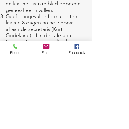
en laat het laatste blad door een
geneesheer invullen.
Geef je ingevulde formulier ten
laatste 8 dagen na het voorval
af
aan de secretaris (Kurt
Godelaine) of in de cafetaria.
Let op: Documenten die door de
leden rechtstreeks naar de
Phone
Email
Facebook
verzekering worden verstuurd,
worden niet geregistreerd, noch
behandeld!
Hier vind je het aangifteformulier!
De kleine lettertjes nalezen? Dat 
kan. Hieronder vind je de volledige 
polis.  
