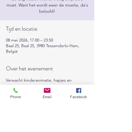
moet. Want het wordt weer de moeite, da's
beloofd!
Tijd en locatie
08 mei 2026, 17:00 – 23:50
Baal 25, Baal 25, 3980 Tessenderlo-Ham,
België
Over het evenement
Verwacht kinderanimatie, hapjes en 
drankjes, muziek en vooral veel goeie vibes! 
We maken er samen een heerlijke 
Phone
Email
Facebook
ledenfeest van. WELKOM iedereen!
Deel dit evenement